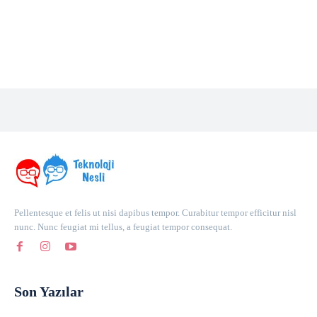
Pellentesque et felis ut nisi dapibus tempor. Curabitur tempor efficitur nisl
nunc. Nunc feugiat mi tellus, a feugiat tempor consequat.
Son Yazılar