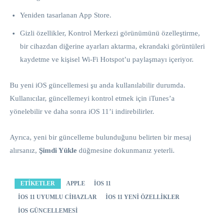
Yeniden tasarlanan App Store.
Gizli özellikler, Kontrol Merkezi görünümünü özelleştirme,
bir cihazdan diğerine ayarları aktarma, ekrandaki görüntüleri
kaydetme ve kişisel Wi-Fi Hotspot’u paylaşmayı içeriyor.
Bu yeni iOS güncellemesi şu anda kullanılabilir durumda.
Kullanıcılar, güncellemeyi kontrol etmek için iTunes’a
yönelebilir ve daha sonra iOS 11’i indirebilirler.
Ayrıca, yeni bir güncelleme bulunduğunu belirten bir mesaj
alırsanız,
Şimdi Yükle
düğmesine dokunmanız yeterli.
ETIKETLER
APPLE
IOS 11
IOS 11 UYUMLU CIHAZLAR
IOS 11 YENI ÖZELLIKLER
IOS GÜNCELLEMESI