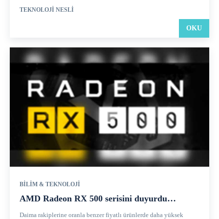
TEKNOLOJI NESLI
OKU
BILIM & TEKNOLOJI
AMD Radeon RX 500 serisini duyurdu…
Daima rakiplerine oranla benzer fiyatlı ürünlerde daha yüksek