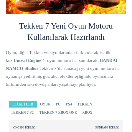
Tekken 7 Yeni Oyun Motoru
Kullanılarak Hazırlandı
Oyun, diğer Tekken versiyonlarından farklı olarak ise ilk
kez
Unreal Engine 4
oyun motoru ile sunulacak.
BANDAI
NAMCO Studios
Tekken 7’de sunacağı yeni oyun motoru ile
oynanışa yedirilmiş göz alıcı efektler eşliğinde oyunculara
birbirinden sıkı dövüş anları yaşatmayı planlıyor.
ETIKETLER
OYUN
PC
PS4
TEKKEN
TEKKEN 7 PC
TEKKEN 7 XBOX ONE
XBOX
ÖNCEKI İÇERIK
SONRAKI İÇERIK